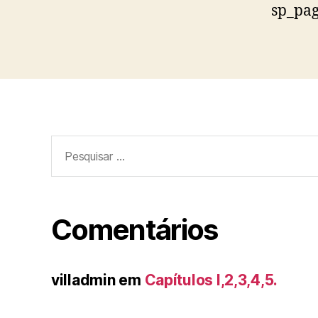
sp_pa
Pesquisar
por:
Comentários
villadmin
em
Capítulos I,2,3,4,5.