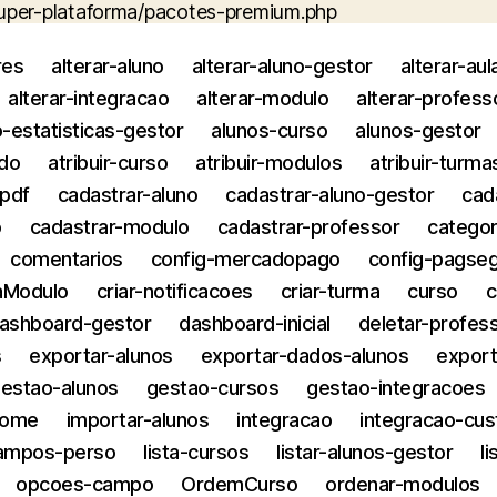
uper-plataforma/pacotes-premium.php
res
alterar-aluno
alterar-aluno-gestor
alterar-aul
alterar-integracao
alterar-modulo
alterar-profess
o-estatisticas-gestor
alunos-curso
alunos-gestor
ido
atribuir-curso
atribuir-modulos
atribuir-turma
rpdf
cadastrar-aluno
cadastrar-aluno-gestor
cad
o
cadastrar-modulo
cadastrar-professor
categor
comentarios
config-mercadopago
config-pagse
laModulo
criar-notificacoes
criar-turma
curso
c
ashboard-gestor
dashboard-inicial
deletar-profes
s
exportar-alunos
exportar-dados-alunos
export
estao-alunos
gestao-cursos
gestao-integracoes
home
importar-alunos
integracao
integracao-cu
campos-perso
lista-cursos
listar-alunos-gestor
l
opcoes-campo
OrdemCurso
ordenar-modulos