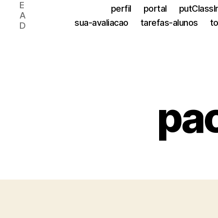
E
perfil
portal
putClassI
A
sua-avaliacao
tarefas-alunos
t
D
pa