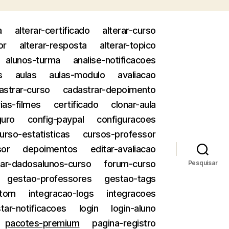
a
alterar-certificado
alterar-curso
or
alterar-resposta
alterar-topico
alunos-turma
analise-notificacoes
s
aulas
aulas-modulo
avaliacao
astrar-curso
cadastrar-depoimento
ias-filmes
certificado
clonar-aula
guro
config-paypal
configuracoes
urso-estatisticas
cursos-professor
sor
depoimentos
editar-avaliacao
ar-dadosalunos-curso
forum-curso
Pesquisar
gestao-professores
gestao-tags
stom
integracao-logs
integracoes
istar-notificacoes
login
login-aluno
pacotes-premium
pagina-registro