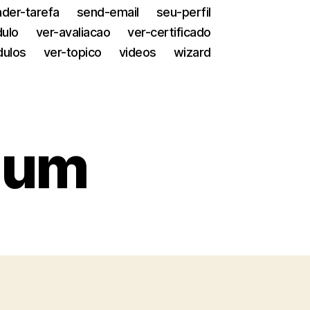
der-tarefa
send-email
seu-perfil
dulo
ver-avaliacao
ver-certificado
dulos
ver-topico
videos
wizard
ium