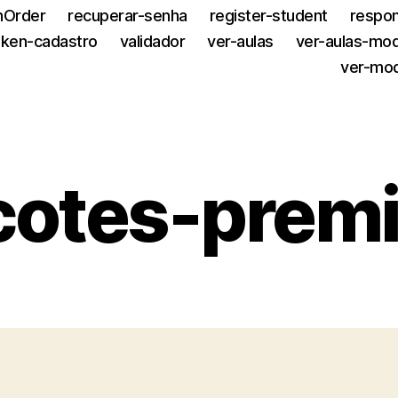
nOrder
recuperar-senha
register-student
respon
oken-cadastro
validador
ver-aulas
ver-aulas-mo
ver-mo
cotes-prem