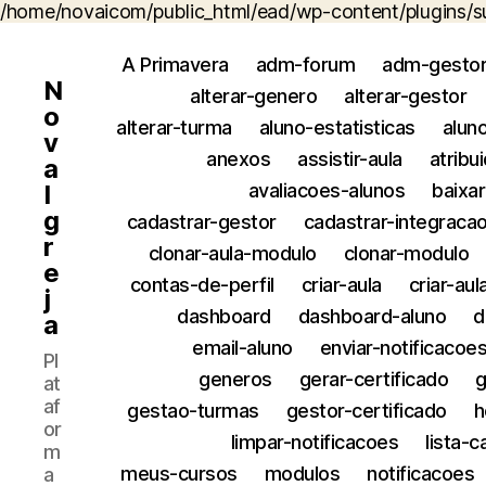
/home/novaicom/public_html/ead/wp-content/plugins/s
A Primavera
adm-forum
adm-gesto
N
alterar-genero
alterar-gestor
o
alterar-turma
aluno-estatisticas
alun
v
anexos
assistir-aula
atribu
a
I
avaliacoes-alunos
baixa
g
cadastrar-gestor
cadastrar-integraca
r
clonar-aula-modulo
clonar-modulo
e
contas-de-perfil
criar-aula
criar-au
j
dashboard
dashboard-aluno
d
a
email-aluno
enviar-notificacoe
Pl
generos
gerar-certificado
g
at
af
gestao-turmas
gestor-certificado
or
limpar-notificacoes
lista-
m
meus-cursos
modulos
notificacoes
a